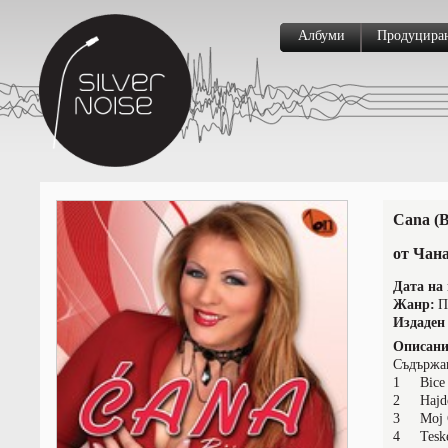
Албуми
Продуцира
Cana (B
от Чан
Дата на 
Жанр:
П
Издаден 
Описани
Съдържа
1 Bice 
2 Hajde
3 Moj 
4 Teske