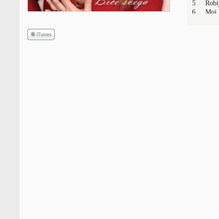
5 Robi
6 Moj R
7 Gleda
8 Nisi V
9 Kukavi
10 Ni M
11 Tek 